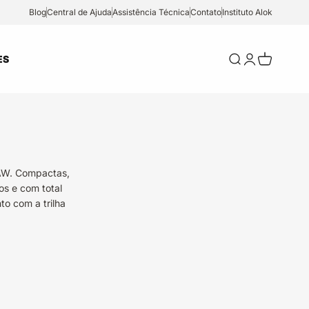
Blog
Central de Ajuda
Assistência Técnica
Contato
Instituto Alok
Abrir pesquisa
Abrir página
Abrir carr
ES
AAW. Compactas,
os e com total
o com a trilha