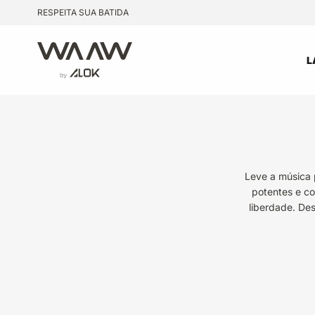
Pular para o conteúdo
RESPEITA SUA BATIDA
WAAW by Alok
L
Leve a música 
potentes e co
liberdade. De