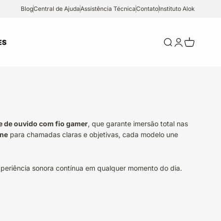
Blog
Central de Ajuda
Assistência Técnica
Contato
Instituto Alok
Abrir pesquisa
Abrir página
Abrir carr
ES
e de ouvido com fio gamer
, que garante imersão total nas
one
para chamadas claras e objetivas, cada modelo une
periência sonora contínua em qualquer momento do dia.