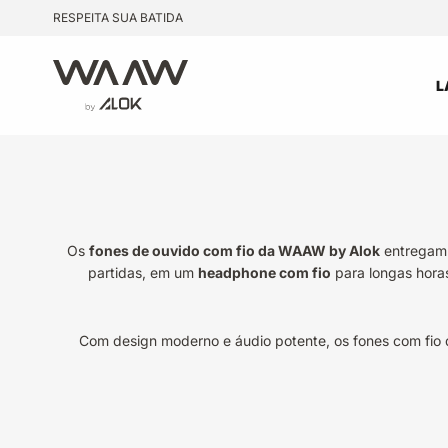
Pular para o conteúdo
RESPEITA SUA BATIDA
WAAW by Alok
L
Os
fones de ouvido com fio da WAAW by Alok
entregam 
partidas, em um
headphone com fio
para longas hora
Com design moderno e áudio potente, os fones com fio