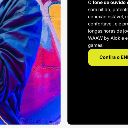
O
fone de ouvido
som nítido, potent
conexão estável, 
confortável, ele 
longas horas de jo
WAAW by Alok e el
games.
Confira o E