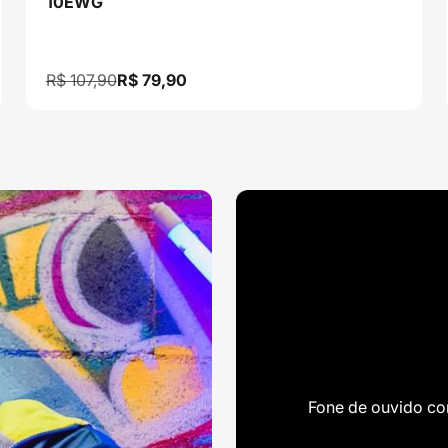
10EWG
Preço normal
Preço promocional
R$ 107,90
R$ 79,90
Fone de ouvido co