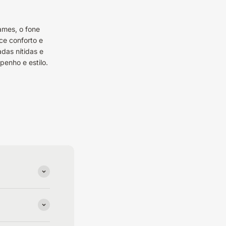
ames, o fone
ce conforto e
das nítidas e
enho e estilo.