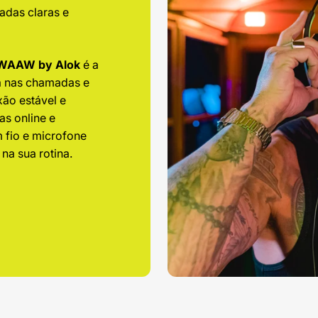
adas claras e
a WAAW by Alok
é a
a nas chamadas e
xão estável e
las online e
 fio e microfone
na sua rotina.