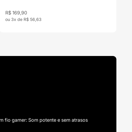
Preço promocional
R$ 169,90
ou 3x de R$ 56,63
m fio gamer: Som potente e sem atrasos