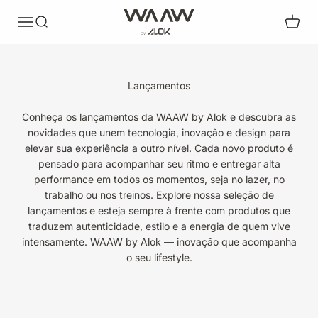
Pular para o conteúdo
WAAW by Alok
Abrir menu de navegação
Abrir pesquisa
Abrir c
Lançamentos
Conheça os lançamentos da WAAW by Alok e descubra as
novidades que unem tecnologia, inovação e design para
elevar sua experiência a outro nível. Cada novo produto é
pensado para acompanhar seu ritmo e entregar alta
performance em todos os momentos, seja no lazer, no
trabalho ou nos treinos. Explore nossa seleção de
lançamentos e esteja sempre à frente com produtos que
traduzem autenticidade, estilo e a energia de quem vive
intensamente. WAAW by Alok — inovação que acompanha
o seu lifestyle.