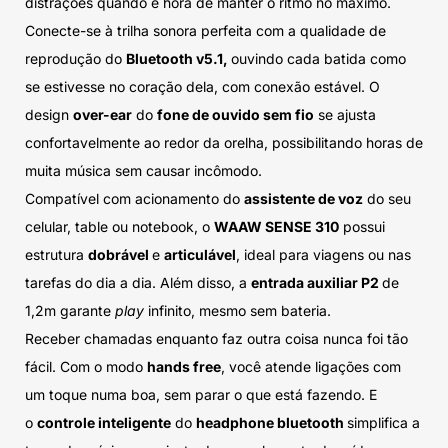
distrações quando é hora de manter o ritmo no máximo.
Conecte-se à trilha sonora perfeita com a qualidade de
reprodução do
Bluetooth v5.1,
ouvindo cada batida como
se estivesse no coração dela, com conexão estável. O
design
over-ear
do
fone de ouvido sem fio
se ajusta
confortavelmente ao redor da orelha, possibilitando horas de
muita música sem causar incômodo.
Compatível com acionamento do
assistente de voz
do seu
celular, table ou notebook, o
WAAW SENSE 310
possui
estrutura
dobrável
e
articulável
, ideal para viagens ou nas
tarefas do dia a dia. Além disso, a
entrada auxiliar P2
de
1,2m garante
play
infinito, mesmo sem bateria.
Receber chamadas enquanto faz outra coisa nunca foi tão
fácil. Com o modo
hands free
, você atende ligações com
um toque numa boa, sem parar o que está fazendo. E
o
controle inteligente
do
headphone bluetooth
simplifica a