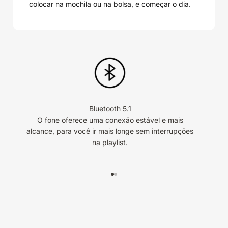
colocar na mochila ou na bolsa, e começar o dia.
Bluetooth 5.1
O fone oferece uma conexão estável e mais
alcance, para você ir mais longe sem interrupções
p
na playlist.
a 
Ir para item 1
Ir para item 2