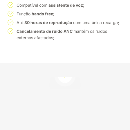
Compatível com
assistente de voz
;
Função
hands free
;
Até
30 horas de reprodução
com uma única recarga
;
Cancelamento de ruído ANC
mantém os ruídos
externos afastados
;
Reproduzir vídeo
HEADPHONE BLUETOOTH
SENSE 310
Desconecte do mundo,
RESPEITA A SUA BATIDA
conecte-se ao som.
Respeita Seus Sentidos.