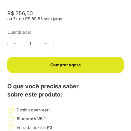
Preço promocional
R$ 356,00
ou 7x de R$ 50,85 sem juros
Quantidade:
Comprar agora
O que você precisa saber
sobre este produto:
Design
over–ear
;
Bluetooth V5.1
;
Entrada auxiliar
P2;