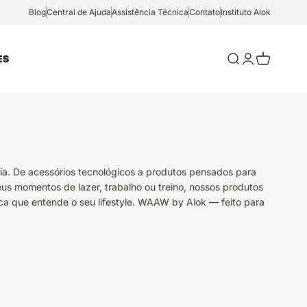
Blog
Central de Ajuda
Assistência Técnica
Contato
Instituto Alok
Abrir pesquisa
Abrir página
Abrir carr
ES
ia. De acessórios tecnológicos a produtos pensados para
eus momentos de lazer, trabalho ou treino, nossos produtos
ca que entende o seu lifestyle. WAAW by Alok — feito para