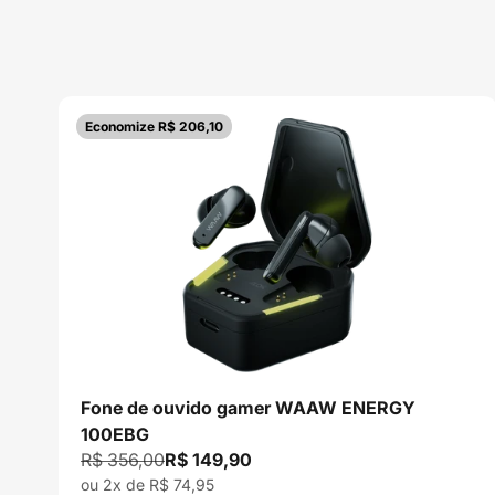
Economize R$ 206,10
Fone de ouvido gamer WAAW ENERGY
100EBG
Preço normal
Preço promocional
R$ 356,00
R$ 149,90
ou 2x de R$ 74,95