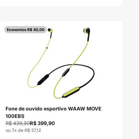
Economize R$ 40,00
Fone de ouvido esportivo WAAW MOVE
100EBS
Preço normal
Preço promocional
R$ 439,90
R$ 399,90
ou 7x de R$ 57,12