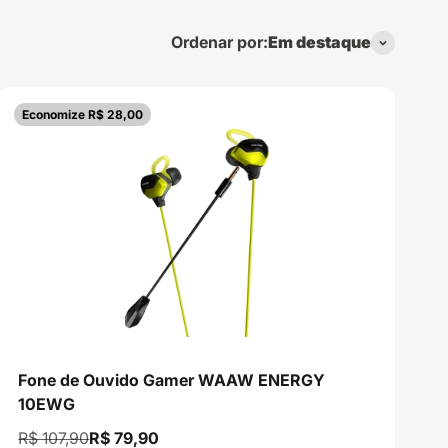
Ordenar por:
Em destaque
Economize R$ 28,00
Fone de Ouvido Gamer WAAW ENERGY
10EWG
Preço normal
Preço promocional
R$ 107,90
R$ 79,90